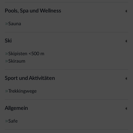
beliebtesten Wander- und Radwege in der Gegend. Ihr
Fahrzeug stellen Sie kostenfrei am Hotel ab. Cortina
Pools, Spa und Wellness
d'Ampezzo erreichen Sie nach nur 10 Fahrminuten.
Sauna
Ski
Skipisten
<500 m
Skiraum
Sport und Aktivitäten
Trekkingwege
Allgemein
Safe