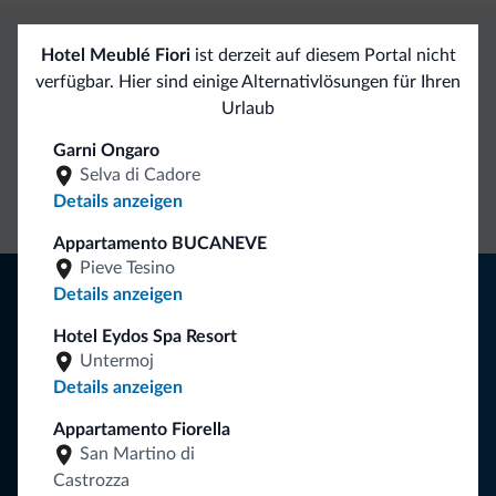
Hotel Meublé Fiori
ist derzeit auf diesem Portal nicht
Exklusive Vorteile von Dolomiti.it
verfügbar. Hier sind einige Alternativlösungen für Ihren
Urlaub
Direkter
Vorteilhafte
Garni Ongaro
Kontakt
Preise
Unverbindliche
Selva di Cadore
Anfragen
Details anzeigen
Appartamento BUCANEVE
Pieve Tesino
Tipps aus den Dolomiten
Details anzeigen
Sie erhalten Informationen, exklusive Angebote und
Hotel Eydos Spa Resort
Untermoj
Neuigkeiten für Ihren Urlaub in den Dolomiten.
Details anzeigen
Appartamento Fiorella
NEWSLETTER ABONNIEREN
San Martino di
Castrozza