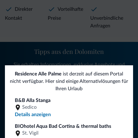
Direkter
Vorteilhafte
Kontakt
Preise
Unverbindliche
Anfragen
Tipps aus den Dolomiten
Sie erhalten Informationen, exklusive Angebote und
Neuigkeiten für Ihren Urlaub in den Dolomiten.
Residence Alle Palme
ist derzeit auf diesem Portal
nicht verfügbar. Hier sind einige Alternativlösungen für
Ihren Urlaub
NEWSLETTER ABONNIEREN
B&B Alla Stanga
Sedico
Details anzeigen
Folgen Sie Dolomiti.it auf
BIOhotel Aqua Bad Cortina & thermal baths
St. Vigil