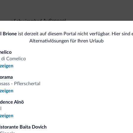
Außenpool
Schwimmbad
Spor
l Brione
ist derzeit auf diesem Portal nicht verfügbar. Hier sind 
Zugang
Tr
Alternativlösungen für Ihren Urlaub
Behindertengerecht Struktur
elico
All
 di Comelico
nzeigen
Fahrrad/MTB/e-bike
Sa
norama
Fahrradverleih
sass - Pflerschertal
nzeigen
idence Alnö
omiti.it
l
nzeigen
istorante Baita Dovich
Vorteilhafte Preise