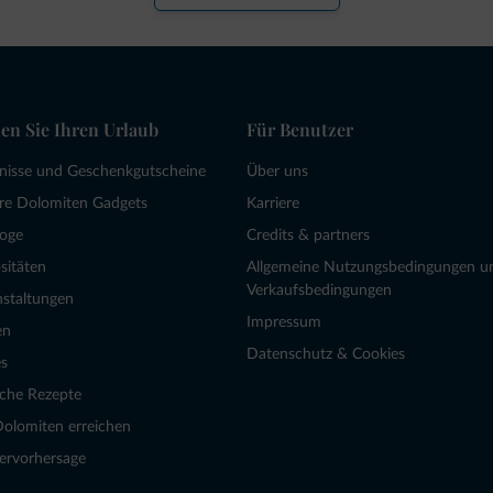
en Sie Ihren Urlaub
Für Benutzer
bnisse und Geschenkgutscheine
Über uns
re Dolomiten Gadgets
Karriere
loge
Credits & partners
sitäten
Allgemeine Nutzungsbedingungen u
Verkaufsbedingungen
nstaltungen
Impressum
en
Datenschutz & Cookies
s
sche Rezepte
Dolomiten erreichen
ervorhersage