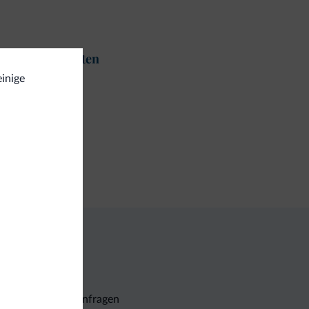
t und Aktivitäten
einige
ekkingwege
gemein
fe
Unverbindliche Anfragen