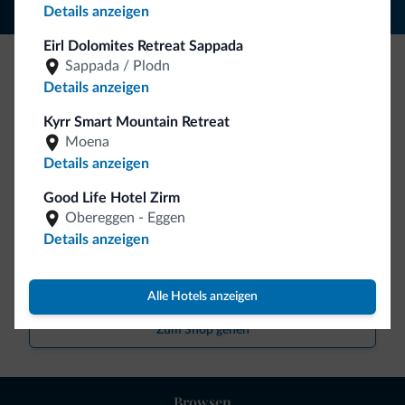
Details anzeigen
Eirl Dolomites Retreat Sappada
Sappada / Plodn
Seien Sie originell, entdecken Sie die neue
Details anzeigen
Kollektion
Kyrr Smart Mountain Retreat
Moena
So viele von Ihnen haben uns gefragt. Die neue Kollektion
Details anzeigen
von Dolomiti.it ist da!
Good Life Hotel Zirm
Obereggen - Eggen
Details anzeigen
Alle Hotels anzeigen
Zum Shop gehen
Browsen