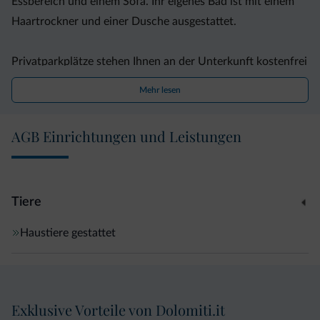
Essbereich und einem Sofa. Ihr eigenes Bad ist mit einem
Haartrockner und einer Dusche ausgestattet.
Privatparkplätze stehen Ihnen an der Unterkunft kostenfrei
zur Verfügung. Die Villa eignet sich ideal als Ausgangspunkt
Mehr lesen
für Wanderungen, Radtouren und Wassersportaktivitäten.
Rovereto erreichen Sie von hier aus nach einer 30-
AGB Einrichtungen und Leistungen
minütigen Autofahrt.
Tiere
Haustiere gestattet
Exklusive Vorteile von Dolomiti.it