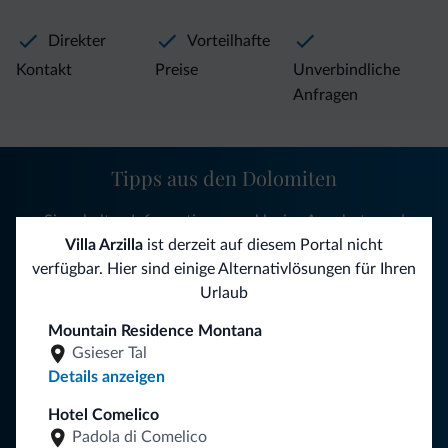
Direkter
Vorteilhafte
Kontakt
Preise
Unverbindliche
Anfragen
Tipps aus den Dolomiten
Sie erhalten Informationen, exklusive Angebote und
Neuigkeiten für Ihren Urlaub in den Dolomiten.
Villa Arzilla
ist derzeit auf diesem Portal nicht
verfügbar. Hier sind einige Alternativlösungen für Ihren
Urlaub
NEWSLETTER ABONNIEREN
Mountain Residence Montana
Gsieser Tal
Details anzeigen
Folgen Sie Dolomiti.it auf
Hotel Comelico
Padola di Comelico