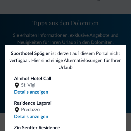
Tipps aus den Dolomiten
Sie erhalten Informationen, exklusive Angebote und
Neuigkeiten für Ihren Urlaub in den Dolomiten.
Sporthotel Spögler
ist derzeit auf diesem Portal nicht
verfügbar. Hier sind einige Alternativlösungen für Ihren
NEWSLETTER ABONNIEREN
Urlaub
Almhof Hotel Call
Folgen Sie Dolomiti.it auf
St. Vigil
Details anzeigen
Residence Lagorai
Predazzo
Details anzeigen
Zin Senfter Residence