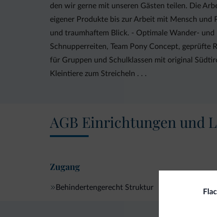
den wir gerne mit unseren Gästen teilen. Die Arbe
eigener Produkte bis zur Arbeit mit Mensch und P
und traumhaftem Blick. - Optimale Wander- und 
Schnupperreiten, Team Pony Concept, geprüfte Rei
für Gruppen und Schulklassen mit original Südtir
Kleintiere zum Streicheln . . .
AGB Einrichtungen und L
Zugang
Behindertengerecht Struktur
Fla