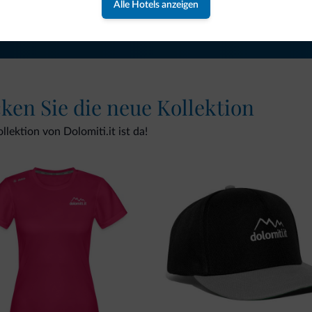
Alle Hotels anzeigen
cken Sie die neue Kollektion
lektion von Dolomiti.it ist da!