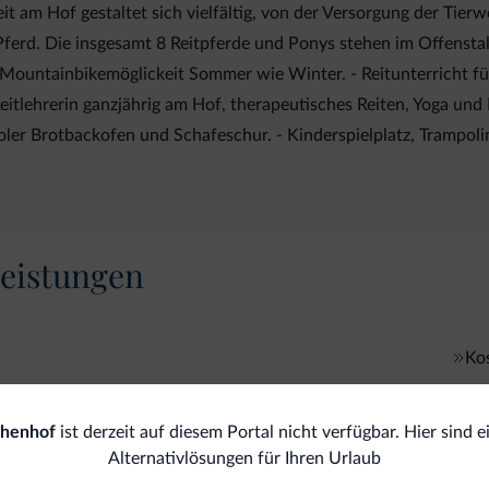
it am Hof gestaltet sich vielfältig, von der Versorgung der Tier
ferd. Die insgesamt 8 Reitpferde und Ponys stehen im Offenstall
Mountainbikemöglickeit Sommer wie Winter. - Reitunterricht fü
tlehrerin ganzjährig am Hof, therapeutisches Reiten, Yoga und 
oler Brotbackofen und Schafeschur. - Kinderspielplatz, Trampol
eistungen
Ko
Internet
chenhof
ist derzeit auf diesem Portal nicht verfügbar. Hier sind e
Alternativlösungen für Ihren Urlaub