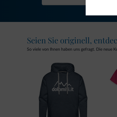
Seien Sie originell, entde
So viele von Ihnen haben uns gefragt. Die neue Kol