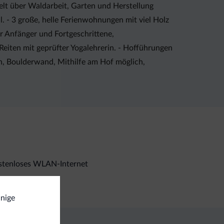
welt über Waldarbeit, Garten und Herstellung
. - 3 große, helle Ferienwohnungen mit viel Holz
r Anfänger und Fortgeschrittene,
Reiten mit geprüfter Yogalehrerin. - Hofführungen
in, Boulderwand, Mithilfe am Hof möglich,
stenloses WLAN-Internet
inige