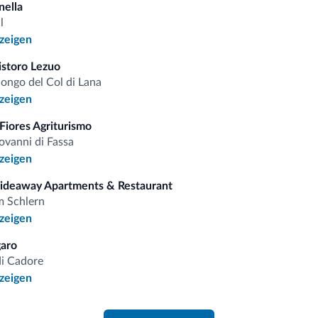
nella
omiti.it
l
nzeigen
istoro Lezuo
Vorteilhafte Preise
longo del Col di Lana
nzeigen
Fiores Agriturismo
ovanni di Fassa
nzeigen
 auf
Hideaway Apartments & Restaurant
m Schlern
nzeigen
iten
aro
di Cadore
gebote und Neuigkeiten für Ihren Urlaub in den Dolomiten.
nzeigen
NEWSLETTER ABONNIEREN