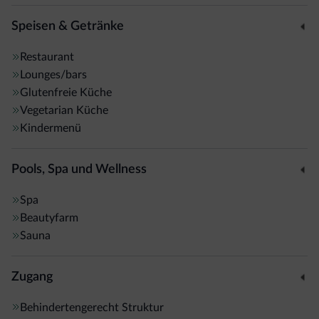
Abendessen geöffnet.
Speisen & Getränke
Die Seilbahn von Pinzolo liegt 300 m vom Hotel entfernt
Restaurant
und die berühmte Madonna di Campiglio erreichen Sie in
Lounges/bars
nur 15 Minuten mit dem Auto. Ein kostenloser
Glutenfreie Küche
Shuttleservice zum und vom Wasserfall Nardis im
Vegetarian Küche
nahegelegenen Tal Val Genova sorgt für Komfort.
Kindermenü
Pools, Spa und Wellness
Spa
Beautyfarm
Sauna
Zugang
Behindertengerecht Struktur