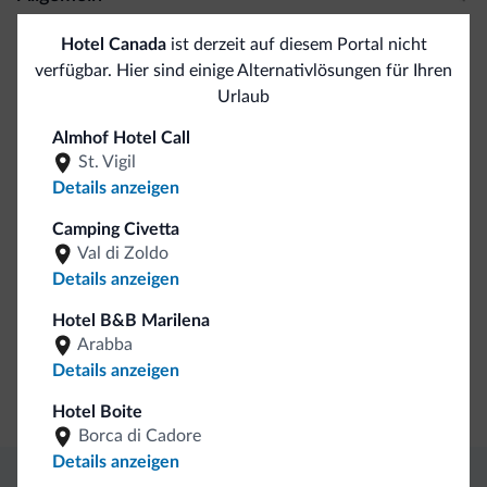
Klimaanlage
Hotel Canada
ist derzeit auf diesem Portal nicht
Safe
verfügbar. Hier sind einige Alternativlösungen für Ihren
Urlaub
Mehrsprachiges Team
Italienisch
Almhof Hotel Call
Englisch
St. Vigil
Deutsch
Details anzeigen
Camping Civetta
Business
Val di Zoldo
Details anzeigen
Kongresshalle
Hotel B&B Marilena
Arabba
Bezahlungen
Details anzeigen
Kreditkarten
Hotel Boite
Borca di Cadore
Details anzeigen