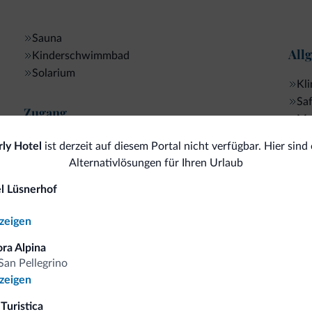
Sauna
All
Kinderschwimmbad
Solarium
Kl
Sa
Zugang
Me
Behindertengerecht Struktur
ly Hotel
ist derzeit auf diesem Portal nicht verfügbar. Hier sind 
Alternativlösungen für Ihren Urlaub
Ski
l Lüsnerhof
Bus
<500 m
Skipisten
nzeigen
Ko
Skiraum
ora Alpina
Bez
San Pellegrino
Sport und Aktivitäten
nzeigen
Kre
<500 m
Golfplatz
Turistica