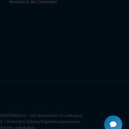
Kontakte in den Dolomiten
03027860216 - voll einbezahltes Grundkapital
. | Dolomiti.it Zeitung Registrierungsnummer
 Rechte vorbehalten.