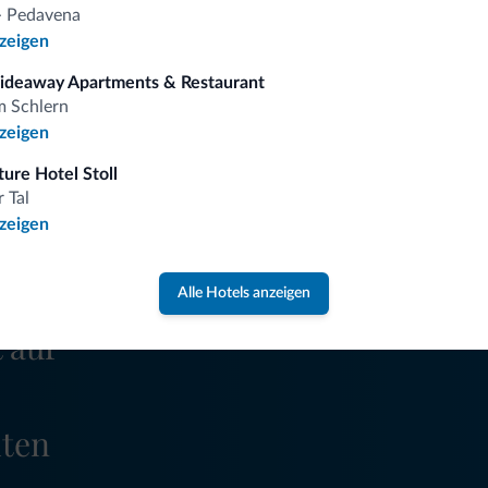
Trekkingwege
 - Pedavena
nzeigen
Hideaway Apartments & Restaurant
m Schlern
omiti.it
nzeigen
ure Hotel Stoll
Vorteilhafte Preise
 Tal
nzeigen
Alle Hotels anzeigen
 auf
iten