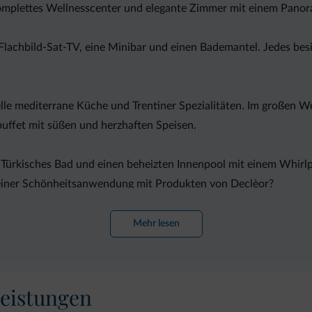
 komplettes Wellnesscenter und elegante Zimmer mit einem Pano
 Flachbild-Sat-TV, eine Minibar und einen Bademantel. Jedes besi
lle mediterrane Küche und Trentiner Spezialitäten. Im großen We
buffet mit süßen und herzhaften Speisen.
n Türkisches Bad und einen beheizten Innenpool mit einem Whir
einer Schönheitsanwendung mit Produkten von Declèor?
el Sabion entfernt. Die Mitarbeiter verkaufen Ihnen Skipässe u
Mehr lesen
ipisten von Pinzolo wird auf Anfrage organisiert.
eistungen