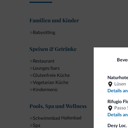
Familien und Kinder
Babysitting
Speisen & Getränke
Bever
Restaurant
Lounges/bars
Glutenfreie Küche
Naturhote
Vegetarian Küche
Lüsen
Kindermenü
Details a
Rifugio Fl
Pools, Spa und Wellness
Passo 
Details a
Hallenbad
Schwimmbad
Spa
Desy Loc. 