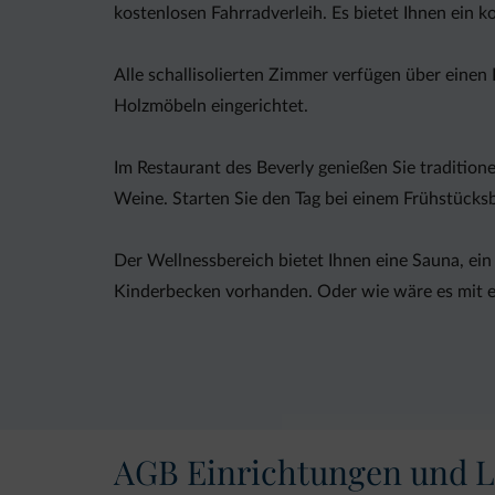
kostenlosen Fahrradverleih. Es bietet Ihnen ein
Alle schallisolierten Zimmer verfügen über einen
Holzmöbeln eingerichtet.
Im Restaurant des Beverly genießen Sie traditione
Weine. Starten Sie den Tag bei einem Frühstücks
Der Wellnessbereich bietet Ihnen eine Sauna, ei
Kinderbecken vorhanden. Oder wie wäre es mit 
Das Hotel befindet sich 100 m vom Skilift Doss d
gerne Ausflüge. Ein kostenloser Shuttle zu den Sk
AGB Einrichtungen und L