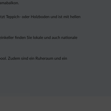
ramabalkon.
tzt Teppich- oder Holzboden und ist mit hellen
inkeller finden Sie lokale und auch nationale
lpool. Zudem sind ein Ruheraum und ein
nd organisieren für Sie im Winter und Sommer