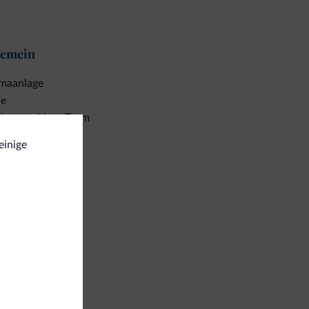
gemein
imaanlage
fe
hrsprachiges Team
Italienisch
einige
Englisch
iness
ngresshalle
ahlungen
ditkarten