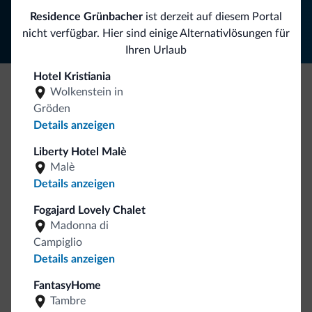
Folgen Sie Dolomiti.it auf
Residence Grünbacher
ist derzeit auf diesem Portal
nicht verfügbar. Hier sind einige Alternativlösungen für
Ihren Urlaub
Hotel Kristiania
Wolkenstein in
Seien Sie originell, entdecken Sie die neue
Gröden
Kollektion
Details anzeigen
So viele von Ihnen haben uns gefragt. Die neue Kollektion
Liberty Hotel Malè
von Dolomiti.it ist da!
Malè
Details anzeigen
Fogajard Lovely Chalet
Madonna di
Campiglio
Details anzeigen
FantasyHome
Zum Shop gehen
Tambre