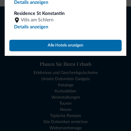
Details anzeigen
Residence St Konstantin
Browsen
Völs am Schlern
Hotels und mehr
Details anzeigen
Lokale Geschäfte
Angebote
Reiseziele
Alle Hotels anzeigen
Sehen und Erleben
Planen Sie Ihren Urlaub
Erlebnisse und Geschenkgutscheine
Unsere Dolomiten Gadgets
Kataloge
Kuriositäten
Veranstaltungen
Touren
Neues
Typische Rezepte
Die Dolomiten erreichen
Wettervorhersage