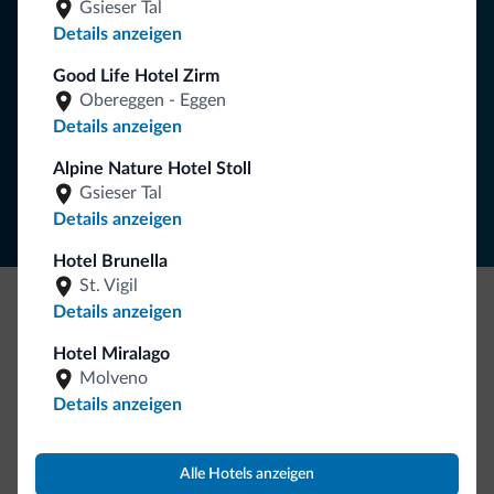
Neuigkeiten für Ihren Urlaub in den Dolomiten.
Gsieser Tal
Details anzeigen
Good Life Hotel Zirm
NEWSLETTER ABONNIEREN
Obereggen - Eggen
Details anzeigen
Folgen Sie Dolomiti.it auf
Alpine Nature Hotel Stoll
Gsieser Tal
Details anzeigen
Hotel Brunella
St. Vigil
Details anzeigen
Seien Sie originell, entdecken Sie die neue
Hotel Miralago
Kollektion
Molveno
So viele von Ihnen haben uns gefragt. Die neue Kollektion
Details anzeigen
von Dolomiti.it ist da!
Alle Hotels anzeigen