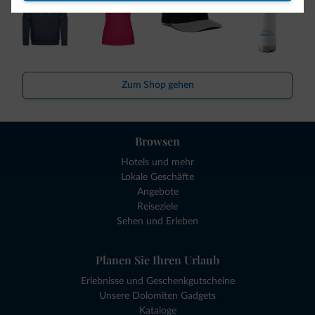
Zum Shop gehen
Browsen
Hotels und mehr
Lokale Geschäfte
Angebote
Reiseziele
Sehen und Erleben
Planen Sie Ihren Urlaub
Erlebnisse und Geschenkgutscheine
Unsere Dolomiten Gadgets
Kataloge