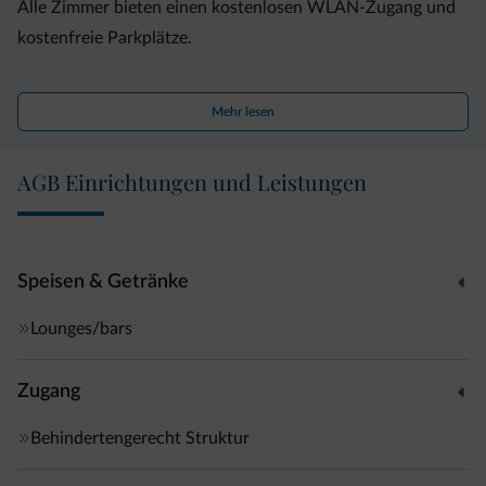
Alle Zimmer bieten einen kostenlosen WLAN-Zugang und
kostenfreie Parkplätze.
Das Agriturismo baut sein eigenes Obst an und serviert
Mehr lesen
Ihnen zum Frühstück hausgemachte Konfitüren,
Marmeladen sowie Obstsäfte.
AGB Einrichtungen und Leistungen
Der Santa-Giustina-See ist 20 Autominuten entfernt. Die
Mitarbeiter an der 24-Stunden-Rezeption können für Sie
Ausflüge zum Sasstal und zum Park Fluvio Novella
Speisen & Getränke
organisieren.
Lounges/bars
Zugang
Behindertengerecht Struktur