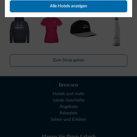
von Dolomiti.it ist da!
Alle Hotels anzeigen
Zum Shop gehen
Browsen
Hotels und mehr
Lokale Geschäfte
Angebote
Reiseziele
Sehen und Erleben
Planen Sie Ihren Urlaub