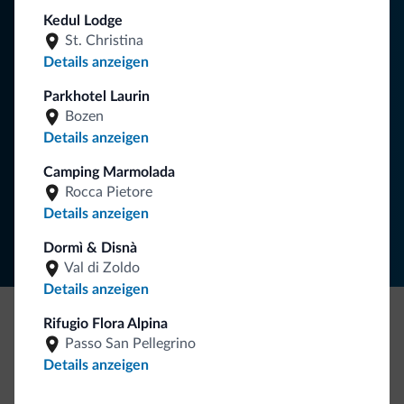
Tipps aus den Dolomiten
Kedul Lodge
St. Christina
Sie erhalten Informationen, exklusive Angebote und
Details anzeigen
Neuigkeiten für Ihren Urlaub in den Dolomiten.
Parkhotel Laurin
Bozen
Details anzeigen
NEWSLETTER ABONNIEREN
Camping Marmolada
Rocca Pietore
Folgen Sie Dolomiti.it auf
Details anzeigen
Dormì & Disnà
Val di Zoldo
Details anzeigen
Rifugio Flora Alpina
Seien Sie originell, entdecken Sie die neue
Passo San Pellegrino
Kollektion
Details anzeigen
So viele von Ihnen haben uns gefragt. Die neue Kollektion