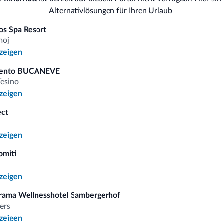
Internet
Alternativlösungen für Ihren Urlaub
os Spa Resort
moj
nzeigen
omiti.it
mento BUCANEVE
Tesino
nzeigen
Vorteilhafte Preise
ect
o
nzeigen
omiti
 auf
a
nzeigen
rama Wellnesshotel Sambergerhof
iten
ers
nzeigen