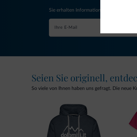
Sie erhalten Informationen, exklusive An
Seien Sie originell, entde
So viele von Ihnen haben uns gefragt. Die neue Kol