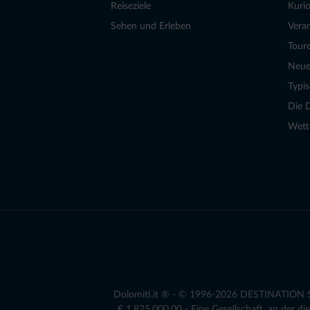
Reiseziele
Kurio
Sehen und Erleben
Vera
Tour
Neue
Typi
Die 
Wett
Dolomiti.it ® - © 1996-2026 DESTINATION S.r
€ 1.825.000,00 - Eine Gesellschaft, an der 