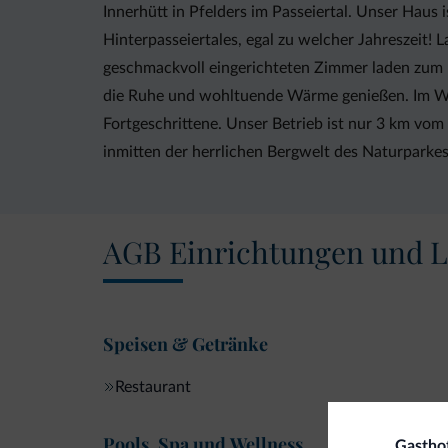
Innerhütt in Pfelders im Passeiertal. Unser Haus
Hinterpasseiertales, egal zu welcher Jahreszeit! 
geschmackvoll eingerichteten Zimmer laden zum E
die Ruhe und wohltuende Wärme genießen. Im Wint
Fortgeschrittene. Unser Betrieb ist nur 3 km vo
inmitten der herrlichen Bergwelt des Naturparkes
AGB Einrichtungen und L
Speisen & Getränke
Restaurant
Pools, Spa und Wellness
Gasthof