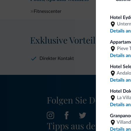
Fitnesscenter
Hotel Eyd
Unter
Details a
Exklusive Vorteile von Dol
Apparta
Pieve 
Details a
Direkter Kontakt
Hotel Sel
Andal
Details a
Hotel Dol
Folgen Sie Dolomiti.it
La Vill
Details a
Granpano
Tipps aus den Dolom
Villand
Details a