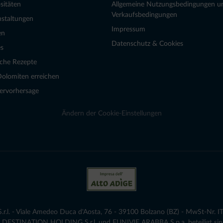
sitäten
Allgemeine Nutzungsbedingungen u
Verkaufsbedingungen
nstaltungen
Impressum
en
Datenschutz & Cookies
s
sche Rezepte
Dolomiten erreichen
ervorhersage
Ändern der Cookie-Einstellungen
.l. - Viale Amedeo Duca d'Aosta, 76 - 39100 Bolzano (BZ) - MwSt-Nr. IT
die DESTINATION HOLDING S.r.l. und FUNIVIE ARABBA S.p.a. beteiligt sind