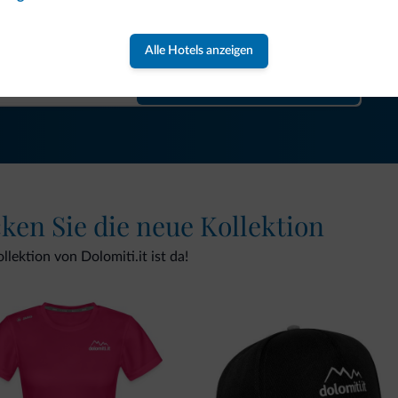
gebote und Neuigkeiten für Ihren Urlaub in den Dolomiten.
Alle Hotels anzeigen
NEWSLETTER ABONNIEREN
cken Sie die neue Kollektion
lektion von Dolomiti.it ist da!