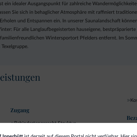
 ist ein idealer Ausgangspunkt für zahlreiche Wandermöglichkei
Lassen Sie sich in behaglicher Atmosphäre mit raffiniert traditi
rholen und Entspannen ein. In unserer Saunalandschaft können 
er: Für alle Langlaufbegeisterten hauseigene, bestpräparierte 
m familienfreundlichen Wintersportort Pfelders entfernt. Im So
 Texelgruppe.
eistungen
Ko
Zugang
Bez
Behindertengerecht Struktur
Kre
 Innerhütt
ist derzeit auf diesem Portal nicht verfügbar. Hier sin