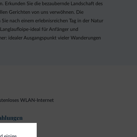
ten. Erkunden Sie die bezaubernde Landschaft des
onellen Gerichten von uns verwöhnen. Die
Sie nach einem erlebnisreichen Tag in der Natur
Langlaufloipe-ideal für Anfänger und
mmer: idealer Ausgangspunkt vieler Wanderungen
stenloses WLAN-Internet
ahlungen
ditkarten
d einige