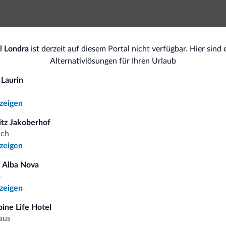
Tiere
Spor
l Londra
ist derzeit auf diesem Portal nicht verfügbar. Hier sind 
Haustiere gestattet
Alternativlösungen für Ihren Urlaub
Tr
Ski
 Laurin
All
<500 m
nzeigen
Skipisten
Sa
Skiraum
itz Jakoberhof
ich
nzeigen
omiti.it
 Alba Nova
o
nzeigen
Vorteilhafte Preise
pine Life Hotel
aus