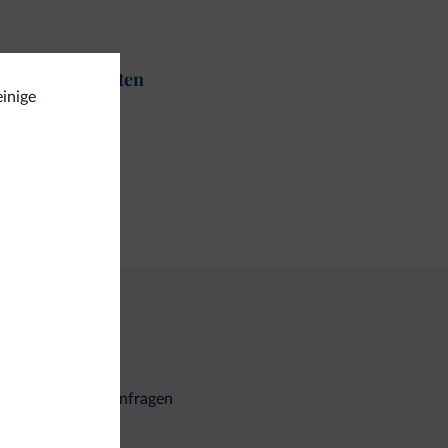
t und Aktivitäten
einige
ekkingwege
gemein
fe
Unverbindliche Anfragen