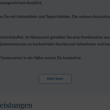
nvergesslichem Ausblick.
 Sie mit Holzmöbeln und Teppichböden. Die weitere Ausstattung
hstücksbuffet. Im Restaurant genießen Sie eine Kombination aus 
Sommermonate an kostenfreien Kochkursen teilnehmen und bei 
Fitnesscenter in der Nähe nutzen Sie kostenfrei.
portarten im Freien wie Klettern, Wandern und Kanufahren orga
ung.
Mehr lesen
m WLAN und kostenlose Parkplätze im Außenbereich zur Verfügun
t Andalo entfernt. Der nächste Bahnhof befindet sich im 30 km
eistungen