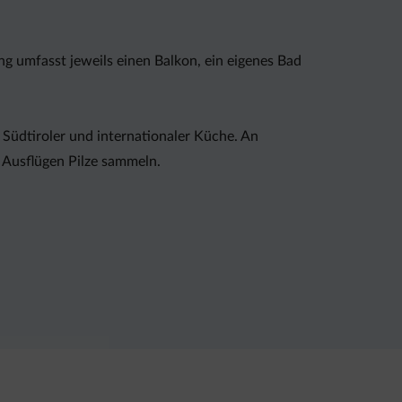
 umfasst jeweils einen Balkon, ein eigenes Bad
Südtiroler und internationaler Küche. An
Ausflügen Pilze sammeln.
nisiert. Professionelle Bergführer sorgen bei
g. Gegen Aufpreis besteht die Möglichkeit, eine
 entfernten Mezzocorona.