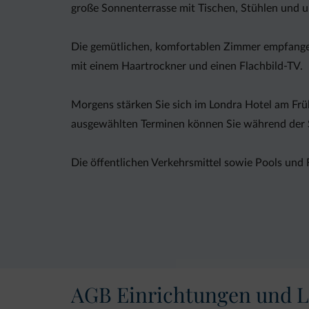
große Sonnenterrasse mit Tischen, Stühlen und u
Die gemütlichen, komfortablen Zimmer empfangen
mit einem Haartrockner und einen Flachbild-TV.
Morgens stärken Sie sich im Londra Hotel am Frü
ausgewählten Terminen können Sie während der 
Die öffentlichen Verkehrsmittel sowie Pools und 
Im Sommer werden vom Hotel auch verschiedene S
diesen Aktivitäten für fachmännische Unterstütz
Zudem stehen Ihnen ein Bereich mit kostenfreie
Garage zu nutzen. Sie wohnen 4 km vom Skigebie
AGB Einrichtungen und L