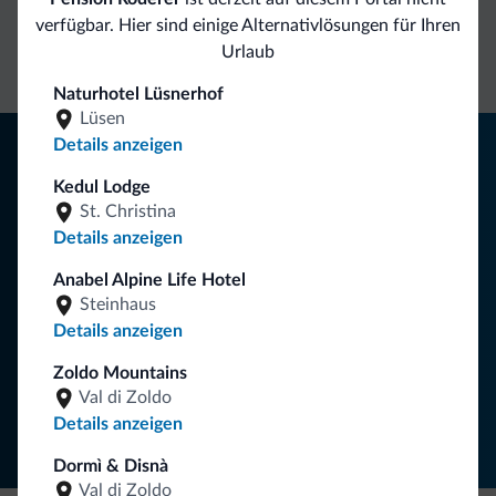
verfügbar. Hier sind einige Alternativlösungen für Ihren
Kontakt
Preise
Unverbindliche
Urlaub
Anfragen
Naturhotel Lüsnerhof
Lüsen
Tipps aus den Dolomiten
Details anzeigen
Kedul Lodge
Sie erhalten Informationen, exklusive Angebote und
St. Christina
Neuigkeiten für Ihren Urlaub in den Dolomiten.
Details anzeigen
Anabel Alpine Life Hotel
Steinhaus
NEWSLETTER ABONNIEREN
Details anzeigen
Zoldo Mountains
Folgen Sie Dolomiti.it auf
Val di Zoldo
Details anzeigen
Dormì & Disnà
Val di Zoldo