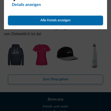
Details anzeigen
Seien Sie originell, entdecken Sie die neue
Kollektion
Alle Hotels anzeigen
So viele von Ihnen haben uns gefragt. Die neue Kollektion
von Dolomiti.it ist da!
Zum Shop gehen
Browsen
Hotels und mehr