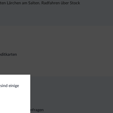
ten Lärchen am Salten. Radfahren über Stock
ditkarten
 sind einige
Unverbindliche Anfragen