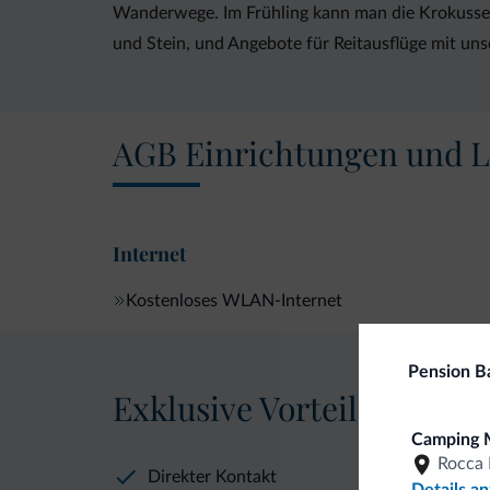
Wanderwege. Im Frühling kann man die Krokusse 
und Stein, und Angebote für Reitausflüge mit un
AGB Einrichtungen und L
Internet
Kostenloses WLAN-Internet
Pension Ba
Exklusive Vorteile von Dol
Camping 
Rocca 
Direkter Kontakt