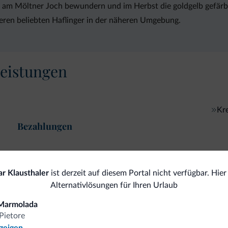
am Möltner Joch bewundern und im Herbst die goldgelb gefärb
seren beliebten Haflinger in der näheren Umgebung.
eistungen
Kre
Bezahlungen
r Klausthaler
ist derzeit auf diesem Portal nicht verfügbar. Hier
omiti.it
Alternativlösungen für Ihren Urlaub
Marmolada
Pietore
Vorteilhafte Preise