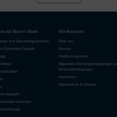
en Sie Ihren Urlaub
Für Benutzer
bnisse und Geschenkgutscheine
Über uns
re Dolomiten Gadgets
Karriere
loge
Credits & partners
sitäten
Allgemeine Nutzungsbedingungen u
Verkaufsbedingungen
nstaltungen
Impressum
en
Datenschutz & Cookies
s
sche Rezepte
Dolomiten erreichen
ervorhersage