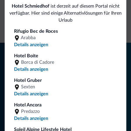
Hotel Schmiedhof
ist derzeit auf diesem Portal nicht
Direkter
Vorteilhafte
verfügbar. Hier sind einige Alternativlösungen für Ihren
Kontakt
Preise
Unverbindliche
Urlaub
Anfragen
Rifugio Bec de Roces
Arabba
Details anzeigen
Tipps aus den Dolomiten
Hotel Boite
Borca di Cadore
Sie erhalten Informationen, exklusive Angebote und
Details anzeigen
Neuigkeiten für Ihren Urlaub in den Dolomiten.
Hotel Gruber
Sexten
Details anzeigen
NEWSLETTER ABONNIEREN
Hotel Ancora
Predazzo
Folgen Sie Dolomiti.it auf
Details anzeigen
Soleil Alpine Lifestyle Hotel