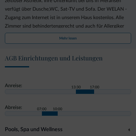
zeitloser Ästhetik. Ihre Unterkunft bei uns in Meransen
verfügt über Dusche,WC, Sat-TV und Sofa. Der WELAN -
Zugang zum Internet ist in unserem Haus kostenlos. Alle
Zimmer sind behindertengerecht und auch für Allergiker
geeignet
Mehr lesen
AGB Einrichtungen und Leistungen
Anreise:
13:30
17:00
Abreise:
07:00
10:00
Pools, Spa und Wellness