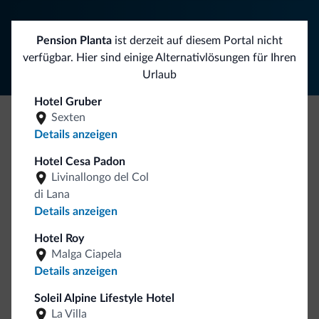
Folgen Sie Dolomiti.it auf
Pension Planta
ist derzeit auf diesem Portal nicht
verfügbar. Hier sind einige Alternativlösungen für Ihren
Urlaub
Hotel Gruber
Sexten
Details anzeigen
Seien Sie originell, entdecken Sie die neue
Kollektion
Hotel Cesa Padon
Livinallongo del Col
So viele von Ihnen haben uns gefragt. Die neue Kollektion
di Lana
von Dolomiti.it ist da!
Details anzeigen
Hotel Roy
Malga Ciapela
Details anzeigen
Soleil Alpine Lifestyle Hotel
La Villa