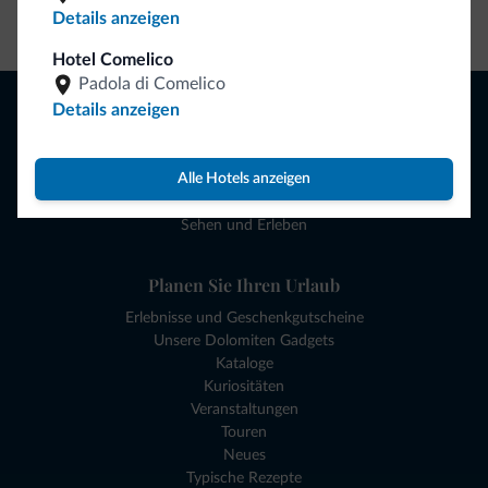
Zum Shop gehen
Details anzeigen
Hotel Comelico
Padola di Comelico
Browsen
Details anzeigen
Hotels und mehr
Lokale Geschäfte
Alle Hotels anzeigen
Angebote
Reiseziele
Sehen und Erleben
Planen Sie Ihren Urlaub
Erlebnisse und Geschenkgutscheine
Unsere Dolomiten Gadgets
Kataloge
Kuriositäten
Veranstaltungen
Touren
Neues
Typische Rezepte