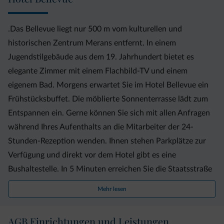
.Das Bellevue liegt nur 500 m vom kulturellen und
historischen Zentrum Merans entfernt. In einem
Jugendstilgebäude aus dem 19. Jahrhundert bietet es
elegante Zimmer mit einem Flachbild-TV und einem
eigenem Bad. Morgens erwartet Sie im Hotel Bellevue ein
Frühstücksbuffet. Die möblierte Sonnenterrasse lädt zum
Entspannen ein. Gerne können Sie sich mit allen Anfragen
während Ihres Aufenthalts an die Mitarbeiter der 24-
Stunden-Rezeption wenden. Ihnen stehen Parkplätze zur
Verfügung und direkt vor dem Hotel gibt es eine
Bushaltestelle. In 5 Minuten erreichen Sie die Staatsstraße
SS38 und den Meraner Bahnhof. Bozen liegt etwa 30
Mehr lesen
Fahrminuten entfernt. Nur 1,5 km trennen Sie von der
Seilbahn Meran 2000. Der Stadtbus hält nur 50 m vom
AGB Einrichtungen und Leistungen