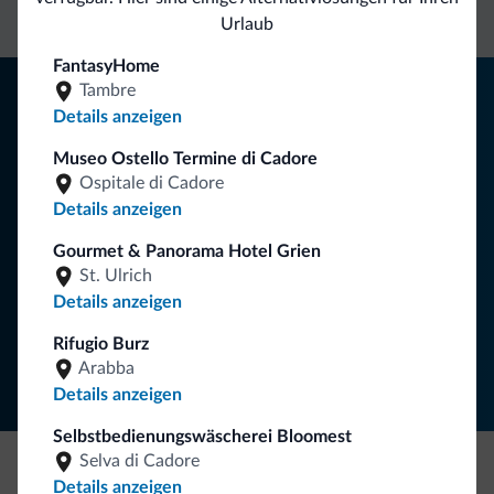
Urlaub
FantasyHome
Tipps aus den Dolomiten
Tambre
Details anzeigen
Sie erhalten Informationen, exklusive Angebote und
Museo Ostello Termine di Cadore
Neuigkeiten für Ihren Urlaub in den Dolomiten.
Ospitale di Cadore
Details anzeigen
Gourmet & Panorama Hotel Grien
NEWSLETTER ABONNIEREN
St. Ulrich
Details anzeigen
Folgen Sie Dolomiti.it auf
Rifugio Burz
Arabba
Details anzeigen
Selbstbedienungswäscherei Bloomest
Selva di Cadore
Details anzeigen