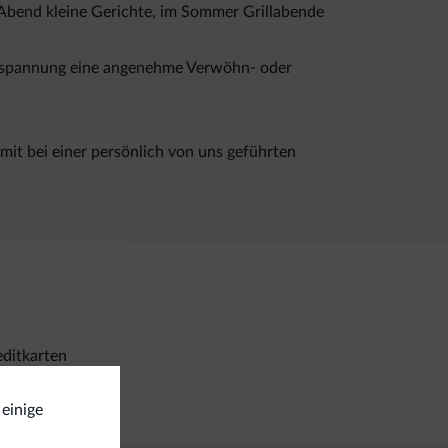
Abend kleine Gerichte, im Sommer Grillabende
Entspannung eine angenehme Verwöhn- oder
it bei einer persönlich von uns geführten
ditkarten
 einige