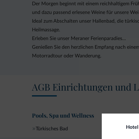
Der Morgen beginnt mit einem reichhaltigem Frü
und dazu passend erlesene Weine für unsere Wei
Ideal zum Abschalten unser Hallenbad, die türk
Heilmassage.
Erleben Sie unser Meraner Ferienparadies...
Genießen Sie den herzlichen Empfang nach einem 
Motorradtour oder Wanderung.
AGB Einrichtungen und L
Pools, Spa und Wellness
Hotel
Türkisches Bad