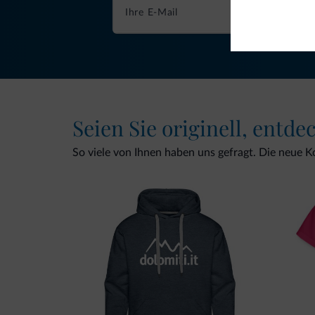
Seien Sie originell, entde
So viele von Ihnen haben uns gefragt. Die neue Kol