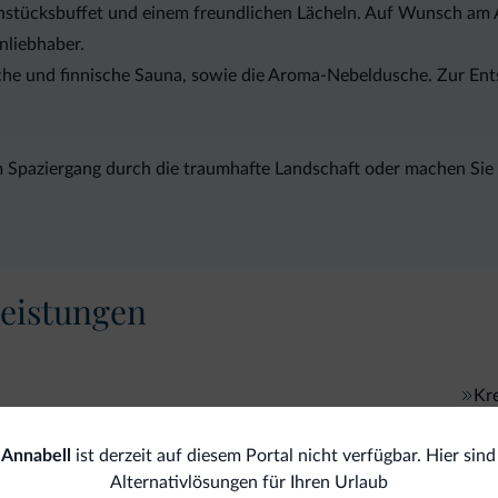
hstücksbuffet und einem freundlichen Lächeln. Auf Wunsch am 
nliebhaber.
ische und finnische Sauna, sowie die Aroma-Nebeldusche. Zur 
Spaziergang durch die traumhafte Landschaft oder machen Sie m
eistungen
Kre
Bezahlungen
 Annabell
ist derzeit auf diesem Portal nicht verfügbar. Hier sind
Alternativlösungen für Ihren Urlaub