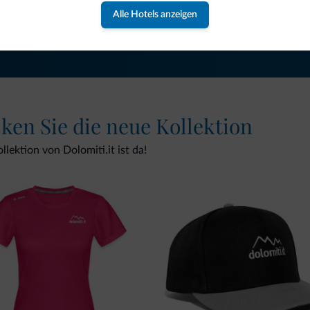
NEWSLETTER ABONNIEREN
Alle Hotels anzeigen
cken Sie die neue Kollektion
lektion von Dolomiti.it ist da!