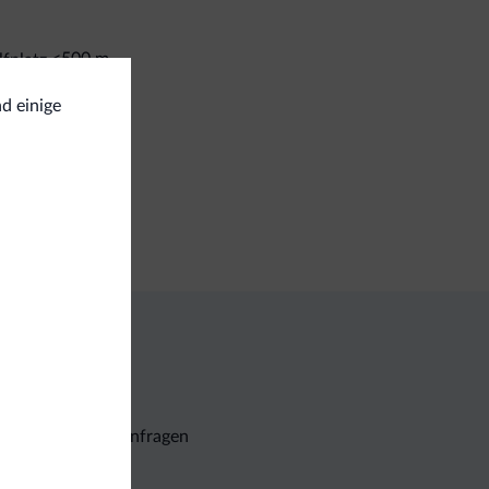
<500 m
fplatz
ekkingwege
nd einige
gemein
fe
Unverbindliche Anfragen