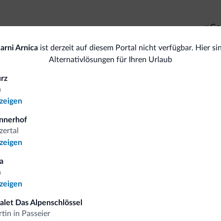
Gol
Tr
Ski
arni Arnica
ist derzeit auf diesem Portal nicht verfügbar. Hier si
Alternativlösungen für Ihren Urlaub
<500 m
Skipisten
All
Skiraum
urz
Sa
a
nzeigen
Sport und Aktivitäten
nnerhof
zertal
nzeigen
omiti.it
a
a
nzeigen
Vorteilhafte Preise
halet Das Alpenschlössel
tin in Passeier