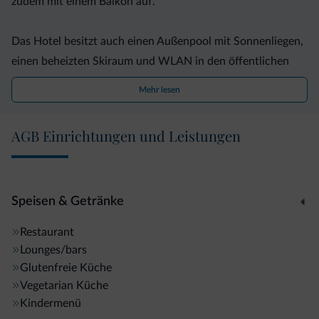
zudem mit einem Balkon auf.
Das Hotel besitzt auch einen Außenpool mit Sonnenliegen,
einen beheizten Skiraum und WLAN in den öffentlichen
Bereichen. Alle diese Annehmlichkeiten nutzen Sie
Mehr lesen
kostenfrei.
AGB Einrichtungen und Leistungen
Das Cimone Hotel liegt rund 40 Fahrminuten von Trento
entfernt und bietet kostenlose Parkplätze. Zum Gardasee
gelangen Sie nach 50 km.
Speisen & Getränke
Restaurant
Lounges/bars
Glutenfreie Küche
Vegetarian Küche
Kindermenü