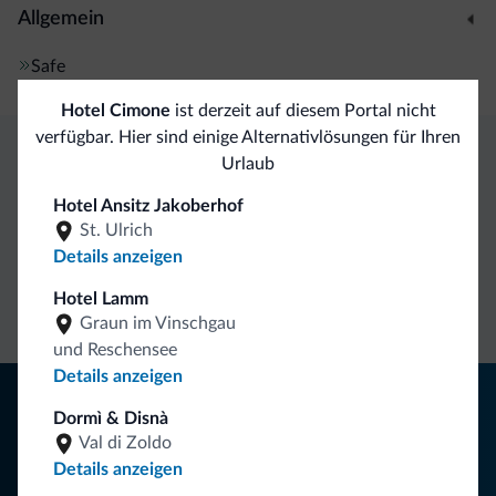
Allgemein
Safe
Hotel Cimone
ist derzeit auf diesem Portal nicht
verfügbar. Hier sind einige Alternativlösungen für Ihren
Urlaub
Exklusive Vorteile von Dolomiti.it
Hotel Ansitz Jakoberhof
St. Ulrich
Direkter
Vorteilhafte
Details anzeigen
Kontakt
Preise
Unverbindliche
Hotel Lamm
Anfragen
Graun im Vinschgau
und Reschensee
Details anzeigen
Tipps aus den Dolomiten
Dormì & Disnà
Val di Zoldo
Sie erhalten Informationen, exklusive Angebote und
Details anzeigen
Neuigkeiten für Ihren Urlaub in den Dolomiten.