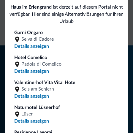
Haus im Erlengrund
ist derzeit auf diesem Portal nicht
Direkter
Vorteilhafte
verfügbar. Hier sind einige Alternativlösungen für Ihren
Urlaub
Kontakt
Preise
Unverbindliche
Anfragen
Garni Ongaro
Selva di Cadore
Details anzeigen
Tipps aus den Dolomiten
Hotel Comelico
Padola di Comelico
Sie erhalten Informationen, exklusive Angebote und
Details anzeigen
Neuigkeiten für Ihren Urlaub in den Dolomiten.
Valentinerhof Vita Vital Hotel
Seis am Schlern
Details anzeigen
NEWSLETTER ABONNIEREN
Naturhotel Lüsnerhof
Lüsen
Folgen Sie Dolomiti.it auf
Details anzeigen
Residence Lagorai