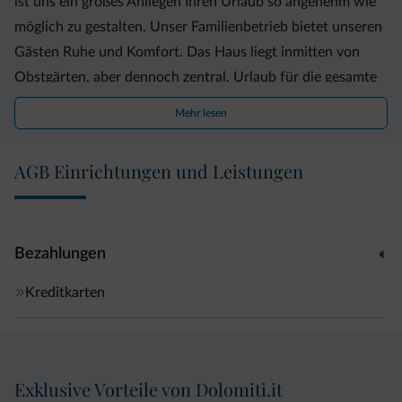
ist uns ein großes Anliegen Ihren Urlaub so angenehm wie
möglich zu gestalten. Unser Familienbetrieb bietet unseren
Gästen Ruhe und Komfort. Das Haus liegt inmitten von
Obstgärten, aber dennoch zentral. Urlaub für die gesamte
Familie. Für unsere kleinen Gäste steht ein schöner
Mehr lesen
Kinderspielplatz zur Verfügung, während sich die Eltern in
unserer grossen Sommerwiese oder im Schwimmbad
AGB Einrichtungen und Leistungen
ausruhen.
Bezahlungen
Kreditkarten
Exklusive Vorteile von Dolomiti.it