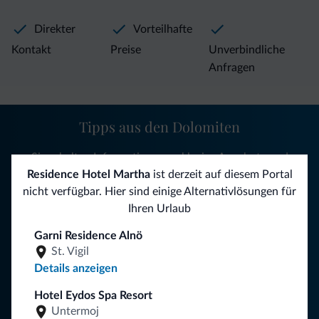
Direkter
Vorteilhafte
Kontakt
Preise
Unverbindliche
Anfragen
Tipps aus den Dolomiten
Sie erhalten Informationen, exklusive Angebote und
Neuigkeiten für Ihren Urlaub in den Dolomiten.
Residence Hotel Martha
ist derzeit auf diesem Portal
nicht verfügbar. Hier sind einige Alternativlösungen für
Ihren Urlaub
NEWSLETTER ABONNIEREN
Garni Residence Alnö
St. Vigil
Details anzeigen
Folgen Sie Dolomiti.it auf
Hotel Eydos Spa Resort
Untermoj