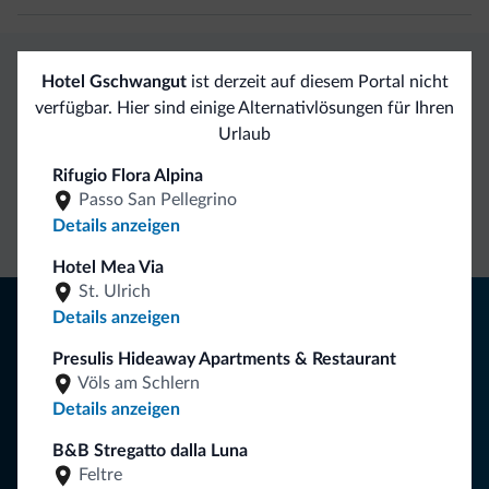
Hotel Gschwangut
ist derzeit auf diesem Portal nicht
Exklusive Vorteile von Dolomiti.it
verfügbar. Hier sind einige Alternativlösungen für Ihren
Urlaub
Direkter
Vorteilhafte
Rifugio Flora Alpina
Kontakt
Preise
Unverbindliche
Passo San Pellegrino
Anfragen
Details anzeigen
Hotel Mea Via
St. Ulrich
Tipps aus den Dolomiten
Details anzeigen
Sie erhalten Informationen, exklusive Angebote und
Presulis Hideaway Apartments & Restaurant
Völs am Schlern
Neuigkeiten für Ihren Urlaub in den Dolomiten.
Details anzeigen
B&B Stregatto dalla Luna
NEWSLETTER ABONNIEREN
Feltre