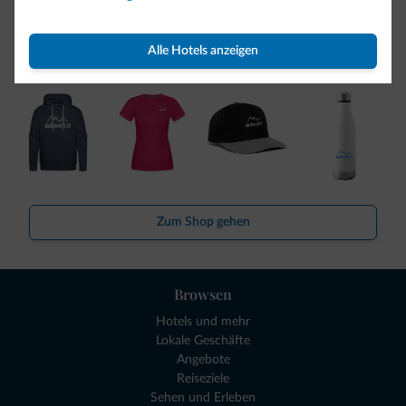
Kollektion
So viele von Ihnen haben uns gefragt. Die neue Kollektion
Alle Hotels anzeigen
von Dolomiti.it ist da!
Zum Shop gehen
Browsen
Hotels und mehr
Lokale Geschäfte
Angebote
Reiseziele
Sehen und Erleben