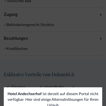
Türkisches Bad
Zugang
Behindertengerecht Struktur
Bezahlungen
Kreditkarten
Exklusive Vorteile von Dolomiti.it
Direkter
Vorteilhafte
Hotel Andechserhof
ist derzeit auf diesem Portal nicht
Kontakt
Preise
Unverbindliche
verfügbar. Hier sind einige Alternativlösungen für Ihren
Anfragen
Urlaub