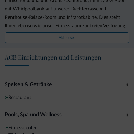
finnischer Sauna und Aroma-Dampfbad, Infinity Sky Pool
mit Whirlpoolbank auf unserer Dachterrasse mit
Penthouse-Relaxe-Room und Infrarotkabine. Dies steht
Ihnen ebenso wie unser Fitnessraum zur freien Verfügung.
Kulinarisch verwöhnen wir Sie morgens mit einem
Mehr lesen
reichhaltigen Frühstücksbuffet und Bioecke, abends mit
einem 4-gang-Menü und großem Salatbuffet. Getränke und
AGB Einrichtungen und Leistungen
Imbisse können Sie an der Bar genießen. Wir haben
ganzjährig geöffnet
Speisen & Getränke
Restaurant
Pools, Spa und Wellness
Fitnesscenter