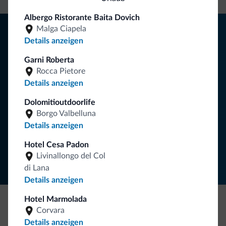
Albergo Ristorante Baita Dovich
Tipps aus den Dolomiten
Malga Ciapela
Details anzeigen
Sie erhalten Informationen, exklusive Angebote und
Garni Roberta
Neuigkeiten für Ihren Urlaub in den Dolomiten.
Rocca Pietore
Details anzeigen
Dolomitioutdoorlife
NEWSLETTER ABONNIEREN
Borgo Valbelluna
Details anzeigen
Folgen Sie Dolomiti.it auf
Hotel Cesa Padon
Livinallongo del Col
di Lana
Details anzeigen
Hotel Marmolada
Corvara
Seien Sie originell, entdecken Sie die neue
Details anzeigen