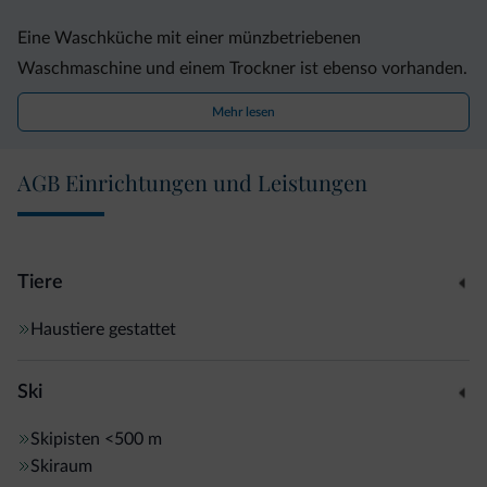
Eine Waschküche mit einer münzbetriebenen
Waschmaschine und einem Trockner ist ebenso vorhanden.
Wander- und Radwege zum Naturpark Puez-Geisler finden
Mehr lesen
Sie in der Nähe.
AGB Einrichtungen und Leistungen
Die Unterkunft befindet sich weniger als 2 km von Corvara
in Badia entfernt und der Bus nach Bruneck und Bozen hält
nur ein paar Gehminuten entfernt.
Tiere
Haustiere gestattet
Ski
Skipisten
<500 m
Skiraum