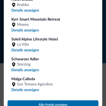
Sie erhalten Informationen, exklusive Angebote und
Arabba
Neuigkeiten für Ihren Urlaub in den Dolomiten.
Details anzeigen
Kyrr Smart Mountain Retreat
Moena
NEWSLETTER ABONNIEREN
Details anzeigen
Soleil Alpine Lifestyle Hotel
Folgen Sie Dolomiti.it auf
La Villa
Details anzeigen
Schwarzer Adler
Sterzing
Details anzeigen
Seien Sie originell, entdecken Sie die neue
Malga Calleda
Kollektion
San Tomaso Agordino
Details anzeigen
So viele von Ihnen haben uns gefragt. Die neue Kollektion
von Dolomiti.it ist da!
Alle Hotels anzeigen