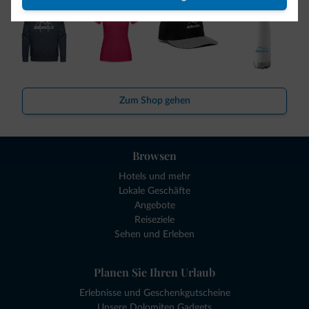
Zum Shop gehen
Browsen
Hotels und mehr
Lokale Geschäfte
Angebote
Reiseziele
Sehen und Erleben
Planen Sie Ihren Urlaub
Erlebnisse und Geschenkgutscheine
Unsere Dolomiten Gadgets