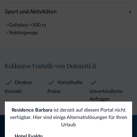
Sport und Aktivitäten
Golfplatz
<500 m
Trekkingwege
Exklusive Vorteile von Dolomiti.it
Direkter
Vorteilhafte
Kontakt
Preise
Unverbindliche
Anfragen
Residence Barbara
ist derzeit auf diesem Portal nicht
verfügbar. Hier sind einige Alternativlösungen für Ihren
Tipps aus den Dolomiten
Urlaub
Hotel Evaldo