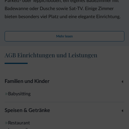
Parkett- oder Teppichböden, ein eigenes Badezimmer mit
Badewanne oder Dusche sowie Sat-TV. Einige Zimmer
bieten besonders viel Platz und eine elegante Einrichtung.
Morgens stärken Sie sich am kontinentalen
Mehr lesen
Frühstücksbuffet. Das Restaurant mit Bar ist zum
Abendessen geöffnet und auf die traditionelle einheimische
AGB Einrichtungen und Leistungen
Küche Südtirols spezialisiert. Während der Sommermonate
speisen Sie auf der Terrasse.
Der Bus zum Bahnhof Bruneck Bahnhof fährt nur 400
Familien und Kinder
Meter vom Hotel Belvedere entfernt ab. Gegen eine
Babysitting
Gebühr nutzen Sie das Wellnesscenter eines
Schwesterhotels, das mit einem unterirdischen Tunnel mit
Speisen & Getränke
dem Hotel verbunden ist.
Restaurant