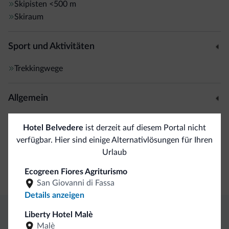
Skipisten
<500 m
Skiraum
Sport und Aktivitäten
Trekkingwege
Allgemein
Safe
Hotel Belvedere
ist derzeit auf diesem Portal nicht
verfügbar. Hier sind einige Alternativlösungen für Ihren
Business
Urlaub
Ecogreen Fiores Agriturismo
Kongresshalle
San Giovanni di Fassa
Details anzeigen
Liberty Hotel Malè
Exklusive Vorteile von Dolomiti.it
Malè