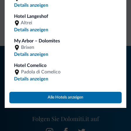
Details anzeigen
Direkter
Vorteilhafte
Hotel Langeshof
Altrei
Kontakt
Preise
Unverbindliche
Details anzeigen
Anfragen
My Arbor – Dolomites
Brixen
Tipps aus den Dolomiten
Details anzeigen
Hotel Comelico
Sie erhalten Informationen, exklusive Angebote und
Padola di Comelico
Neuigkeiten für Ihren Urlaub in den Dolomiten.
Details anzeigen
Alle Hotels anzeigen
NEWSLETTER ABONNIEREN
Folgen Sie Dolomiti.it auf