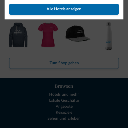
So viele von Ihnen haben uns gefragt. Die neue Kollektion
Alle Hotels anzeigen
von Dolomiti.it ist da!
Zum Shop gehen
Browsen
Hotels und mehr
Lokale Geschäfte
Angebote
Reiseziele
Sehen und Erleben