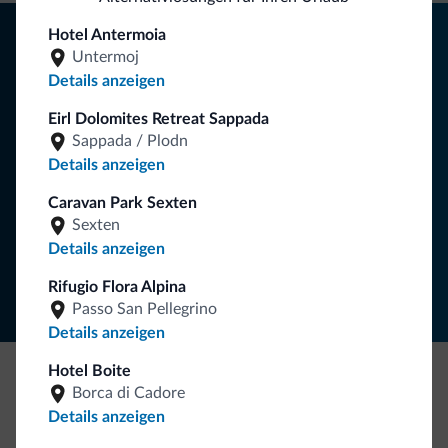
Tipps aus den Dolomiten
Hotel Antermoia
Untermoj
Sie erhalten Informationen, exklusive Angebote und
Details anzeigen
Neuigkeiten für Ihren Urlaub in den Dolomiten.
Eirl Dolomites Retreat Sappada
Sappada / Plodn
Details anzeigen
NEWSLETTER ABONNIEREN
Caravan Park Sexten
Sexten
Folgen Sie Dolomiti.it auf
Details anzeigen
Rifugio Flora Alpina
Passo San Pellegrino
Details anzeigen
Hotel Boite
Borca di Cadore
Seien Sie originell, entdecken Sie die neue
Details anzeigen
Kollektion