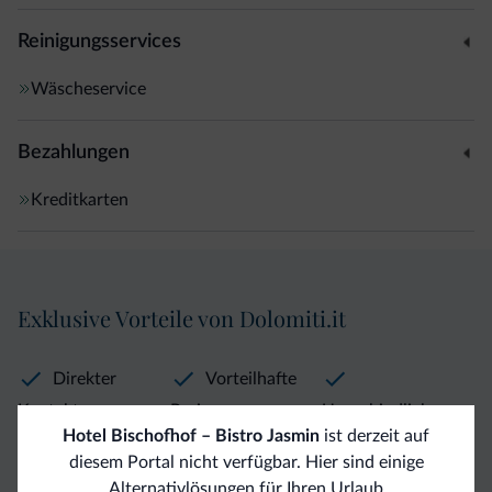
Reinigungsservices
Wäscheservice
Bezahlungen
Kreditkarten
Exklusive Vorteile von Dolomiti.it
Direkter
Vorteilhafte
Kontakt
Preise
Unverbindliche
Hotel Bischofhof – Bistro Jasmin
ist derzeit auf
Anfragen
diesem Portal nicht verfügbar. Hier sind einige
Alternativlösungen für Ihren Urlaub