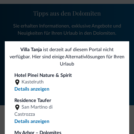
Tipps aus den Dolomiten
Sie erhalten Informationen, exklusive Angebote und
Neuigkeiten für Ihren Urlaub in den Dolomiten.
Villa Tanja
ist derzeit auf diesem Portal nicht
verfügbar. Hier sind einige Alternativlösungen für Ihren
NEWSLETTER ABONNIEREN
Urlaub
Hotel Pinei Nature & Spirit
Folgen Sie Dolomiti.it auf
Kastelruth
Details anzeigen
Residence Taufer
San Martino di
Castrozza
Details anzeigen
Seien Sie originell, entdecken Sie die neue
Kollektion
My Arbor – Dolomites