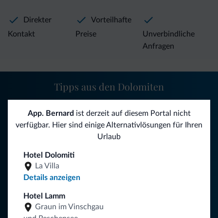
Direkter
Vorteilhafte
Kontakt
Preise
Unverbindliche
Anfragen
Tipps aus den Dolomiten
Sie erhalten Informationen, exklusive Angebote und
App. Bernard
ist derzeit auf diesem Portal nicht
Neuigkeiten für Ihren Urlaub in den Dolomiten.
verfügbar. Hier sind einige Alternativlösungen für Ihren
Urlaub
Hotel Dolomiti
NEWSLETTER ABONNIEREN
La Villa
Details anzeigen
Folgen Sie Dolomiti.it auf
Hotel Lamm
Graun im Vinschgau