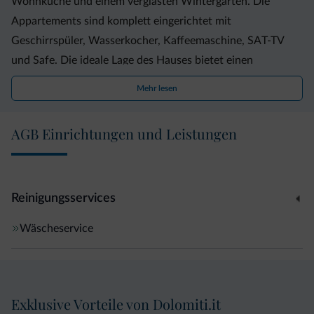
Wohnküche und einem verglasten Wintergarten. Die
Appartements sind komplett eingerichtet mit
Geschirrspüler, Wasserkocher, Kaffeemaschine, SAT-TV
und Safe. Die ideale Lage des Hauses bietet einen
vortrefflichen Ausgangspunkt für Wander- und Radtouren
Mehr lesen
im Sommer, Ski- Snowboard- und Langlauferlebnisse im
Winter. Die Ferienwohnungen sind einfach zu erreichen.
AGB Einrichtungen und Leistungen
Vom Zentrum Compatsch (Tourismusverein Büro) rechts
abzweigen und dann in Richtung Panorama Bergstation
fahren. Nach ungefähr 500 Metern ist es das erste Haus
auf der rechten Seite. Weitere Informationen zu den
Reinigungsservices
Appartements finden Sie auf unserer Homepage!
Wäscheservice
Exklusive Vorteile von Dolomiti.it