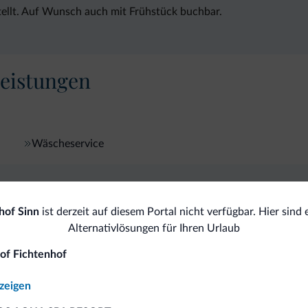
stellt. Auf Wunsch auch mit Frühstück buchbar.
eistungen
Wäscheservice
omiti.it
hof Sinn
ist derzeit auf diesem Portal nicht verfügbar. Hier sind 
Alternativlösungen für Ihren Urlaub
of Fichtenhof
Vorteilhafte Preise
nzeigen