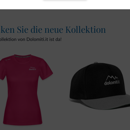
cken Sie die neue Kollektion
lektion von Dolomiti.it ist da!