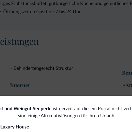
alitges Frühstücksbuffet, gutbürgerliche Küche und gemütliches
. Öffnungszeiten Gasthof: 7 bis 24 Uhr
eistungen
Behindertengerecht Struktur
Bez
Internet
Kre
Kostenloses WLAN-Internet
of und Weingut Seeperle
ist derzeit auf diesem Portal nicht ver
sind einige Alternativlösungen für Ihren Urlaub
omiti.it
 Luxury House