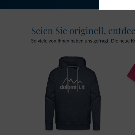
Seien Sie originell, entde
So viele von Ihnen haben uns gefragt. Die neue Kol