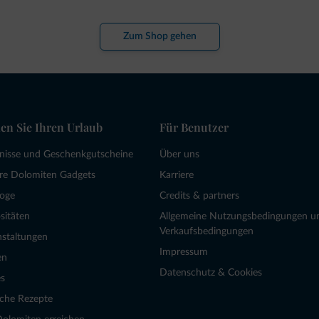
Zum Shop gehen
en Sie Ihren Urlaub
Für Benutzer
bnisse und Geschenkgutscheine
Über uns
re Dolomiten Gadgets
Karriere
loge
Credits & partners
sitäten
Allgemeine Nutzungsbedingungen u
Verkaufsbedingungen
nstaltungen
Impressum
en
Datenschutz & Cookies
s
sche Rezepte