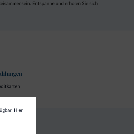
 Beisammensein. Entspanne und erholen Sie sich
ahlungen
ditkarten
fügbar. Hier