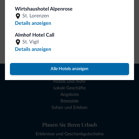
Wirtshaushotel Alpenrose
St. Lorenzen
Details anzeigen
Almhof Hotel Call
St. Vigil
Zum Shop gehen
Details anzeigen
Alle Hotels anzeigen
Browsen
Hotels und mehr
Lokale Geschäfte
Angebote
Reiseziele
Sehen und Erleben
Planen Sie Ihren Urlaub
Erlebnisse und Geschenkgutscheine