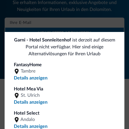
Sie erhalten Informationen, exklusive Angebote und
Neuigkeiten für Ihren Urlaub in den Dolomiten.
NEWSLETTER ABONNIEREN
Garni - Hotel Sonnleitenhof
ist derzeit auf diesem
Portal nicht verfügbar. Hier sind einige
Folgen Sie Dolomiti.it auf
Alternativlösungen für Ihren Urlaub
FantasyHome
Tambre
Details anzeigen
Hotel Mea Via
Seien Sie originell, entdecken Sie die neue
St. Ulrich
Details anzeigen
Kollektion
Hotel Select
So viele von Ihnen haben uns gefragt. Die neue Kollektion
Andalo
von Dolomiti.it ist da!
Details anzeigen