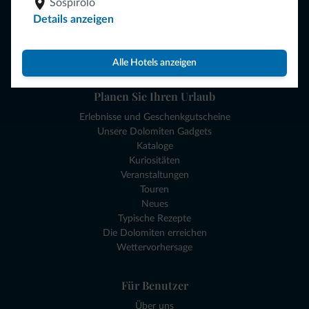
Hotels und mehr
Sospirolo
Lokale Geschäfte
Details anzeigen
Angebote
Reiseziele
Sehen und Erleben
Alle Hotels anzeigen
Planen Sie Ihren Urlaub
Erlebnisse und Geschenkgutscheine
Unsere Dolomiten Gadgets
Kataloge
Kuriositäten
Veranstaltungen
Touren
Neues
Typische Rezepte
Die Dolomiten erreichen
Wettervorhersage
Für Benutzer
Über uns