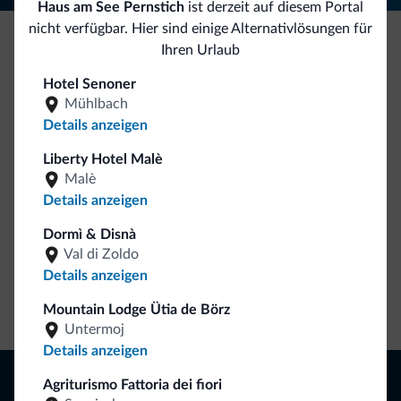
Haus am See Pernstich
ist derzeit auf diesem Portal
nicht verfügbar. Hier sind einige Alternativlösungen für
Ihren Urlaub
Seien Sie originell, entdecken Sie die neue
Hotel Senoner
Kollektion
Mühlbach
So viele von Ihnen haben uns gefragt. Die neue Kollektion
Details anzeigen
von Dolomiti.it ist da!
Liberty Hotel Malè
Malè
Details anzeigen
Dormì & Disnà
Val di Zoldo
Details anzeigen
Zum Shop gehen
Mountain Lodge Ütia de Börz
Untermoj
Details anzeigen
Browsen
Agriturismo Fattoria dei fiori