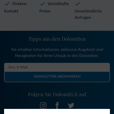
Direkter
Vorteilhafte
Kontakt
Preise
Unverbindliche
Anfragen
Tipps aus den Dolomiten
Sie erhalten Informationen, exklusive Angebote und
Neuigkeiten für Ihren Urlaub in den Dolomiten.
NEWSLETTER ABONNIEREN
Folgen Sie Dolomiti.it auf