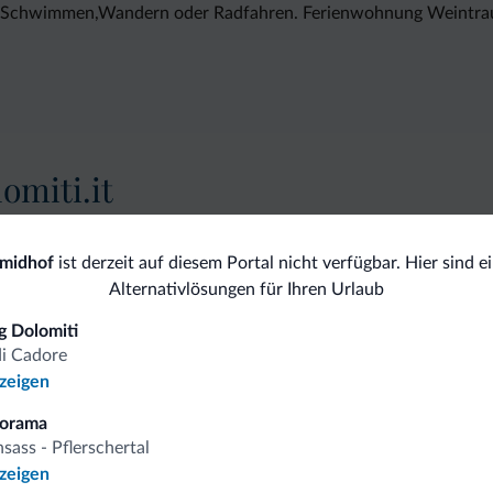
um Schwimmen,Wandern oder Radfahren. Ferienwohnung Weintrau
omiti.it
Vorteilhafte Preise
midhof
ist derzeit auf diesem Portal nicht verfügbar. Hier sind e
Alternativlösungen für Ihren Urlaub
 Dolomiti
di Cadore
nzeigen
 auf
norama
sass - Pflerschertal
nzeigen