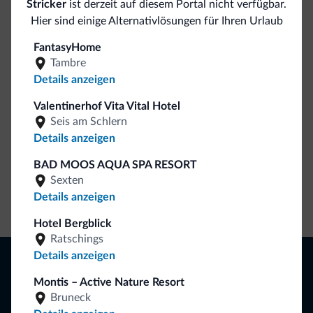
Stricker
ist derzeit auf diesem Portal nicht verfügbar.
Seien Sie originell, entdecken Sie die neue
Hier sind einige Alternativlösungen für Ihren Urlaub
Kollektion
FantasyHome
So viele von Ihnen haben uns gefragt. Die neue Kollektion
Tambre
von Dolomiti.it ist da!
Details anzeigen
Valentinerhof Vita Vital Hotel
Seis am Schlern
Details anzeigen
BAD MOOS AQUA SPA RESORT
Sexten
Details anzeigen
Zum Shop gehen
Hotel Bergblick
Ratschings
Browsen
Details anzeigen
Hotels und mehr
Montis – Active Nature Resort
Lokale Geschäfte
Bruneck
Angebote