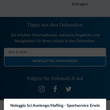
Anfragen
Tipps aus den Dolomiten
Sie erhalten Informationen, exklusive Angebote und
Neuigkeiten für Ihren Urlaub in den Dolomiten.
NEWSLETTER ABONNIEREN
Folgen Sie Dolomiti.it auf
Noleggio Sci Avelengo/Hafling - Sportservice Erwin