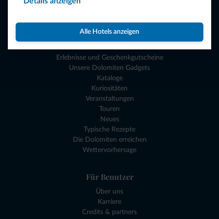
Details anzeigen
Reiseziele
Sehen und Erleben
Alle Hotels anzeigen
Planen Sie Ihren Urlaub
Erlebnisse und Geschenkgutscheine
Unsere Dolomiten Gadgets
Kataloge
Kuriositäten
Veranstaltungen
Touren
Neues
Typische Rezepte
Die Dolomiten erreichen
Wettervorhersage
Für Benutzer
Über uns
Karriere
Credits & partners