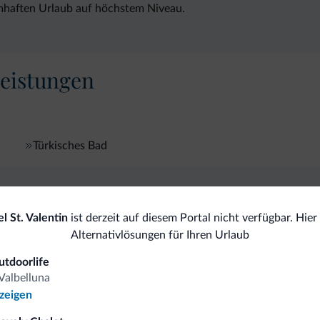
umhaften Urlaub auf höchstem Niveau.
eistungen
Türkisches Bad
omiti.it
l St. Valentin
ist derzeit auf diesem Portal nicht verfügbar. Hier 
Alternativlösungen für Ihren Urlaub
Vorteilhafte Preise
utdoorlife
Valbelluna
nzeigen