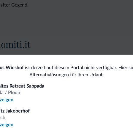
hafter Gegend.
omiti.it
Vorteilhafte Preise
us Wieshof
ist derzeit auf diesem Portal nicht verfügbar. Hier si
Alternativlösungen für Ihren Urlaub
mites Retreat Sappada
a / Plodn
nzeigen
 auf
itz Jakoberhof
ich
nzeigen
iten