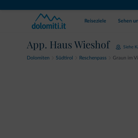
Reiseziele
Sehen un
App. Haus Wieshof
Siehe K
Dolomiten
Südtirol
Reschenpass
Graun im V