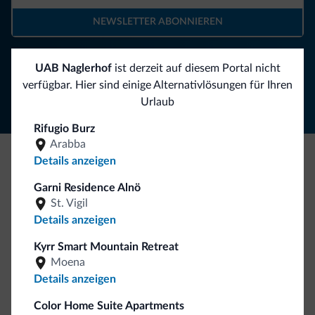
NEWSLETTER ABONNIEREN
Folgen Sie Dolomiti.it auf
UAB Naglerhof
ist derzeit auf diesem Portal nicht
verfügbar. Hier sind einige Alternativlösungen für Ihren
Urlaub
Rifugio Burz
Arabba
Details anzeigen
Seien Sie originell, entdecken Sie die neue
Garni Residence Alnö
Kollektion
St. Vigil
So viele von Ihnen haben uns gefragt. Die neue Kollektion
Details anzeigen
von Dolomiti.it ist da!
Kyrr Smart Mountain Retreat
Moena
Details anzeigen
Color Home Suite Apartments