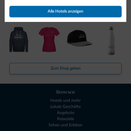
So viele von Ihnen haben uns gefragt. Die neue Kollektion
Alle Hotels anzeigen
von Dolomiti.it ist da!
Zum Shop gehen
Browsen
Hotels und mehr
Lokale Geschäfte
Angebote
Reiseziele
Sehen und Erleben