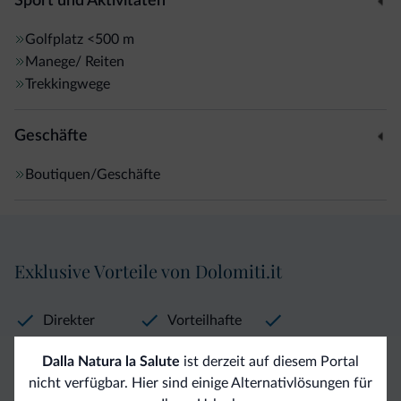
Sport und Aktivitäten
Golfplatz
<500 m
Manege/ Reiten
Trekkingwege
Geschäfte
Boutiquen/Geschäfte
Exklusive Vorteile von Dolomiti.it
Direkter
Vorteilhafte
Kontakt
Preise
Unverbindliche
Dalla Natura la Salute
ist derzeit auf diesem Portal
Anfragen
nicht verfügbar. Hier sind einige Alternativlösungen für