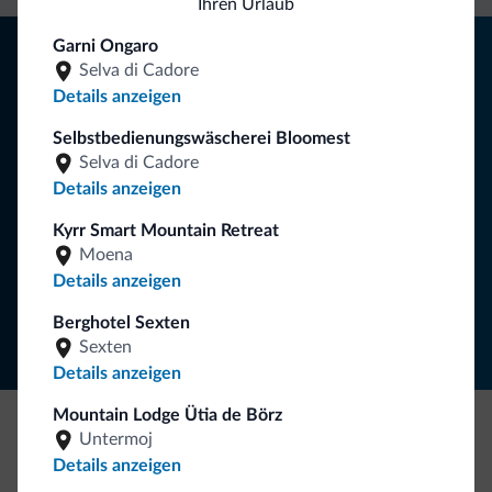
Ihren Urlaub
Tipps aus den Dolomiten
Garni Ongaro
Selva di Cadore
Details anzeigen
Sie erhalten Informationen, exklusive Angebote und
Neuigkeiten für Ihren Urlaub in den Dolomiten.
Selbstbedienungswäscherei Bloomest
Selva di Cadore
Details anzeigen
NEWSLETTER ABONNIEREN
Kyrr Smart Mountain Retreat
Moena
Details anzeigen
Folgen Sie Dolomiti.it auf
Berghotel Sexten
Sexten
Details anzeigen
Mountain Lodge Ütia de Börz
Untermoj
Seien Sie originell, entdecken Sie die neue
Details anzeigen
Kollektion