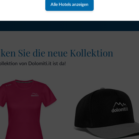
NEWSLETTER ABONNIEREN
Alle Hotels anzeigen
cken Sie die neue Kollektion
lektion von Dolomiti.it ist da!