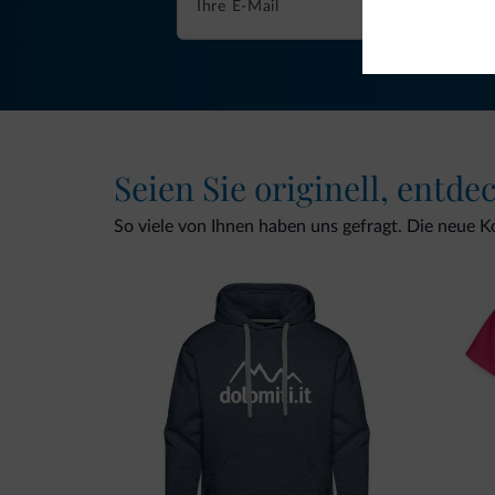
Seien Sie originell, entde
So viele von Ihnen haben uns gefragt. Die neue Kol