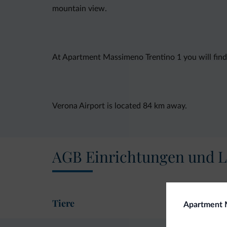
mountain view.
At Apartment Massimeno Trentino 1 you will find
Verona Airport is located 84 km away.
AGB Einrichtungen und L
Tiere
Apartment 