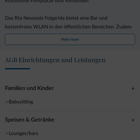
Kostenlose Parkplätze sind vorhanden.
Das Rta Nevesole Folgarida bietet eine Bar und
kostenfreies WLAN in den öffentlichen Bereichen. Zudem
können Sie Skier und Skiausrüstungen mieten.
Mehr lesen
Diese Unterkunft ist umgeben von Pinien, bietet eine
AGB Einrichtungen und Leistungen
herrliche Aussicht auf die Dolomiten und ist im Sommer ein
idealer Ausgangspunkt für Wanderungen. Sie wohnen in
der Nähe der Naturparks Stelvio und Adamello-Brenta.
Familien und Kinder
Babysitting
Speisen & Getränke
Lounges/bars