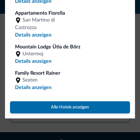
Details anzeigen
Appartamento Fiorella
San Martino di
Castrozza
Seien Sie originell, entdecken Sie die neue
Details anzeigen
Kollektion
Mountain Lodge Ütia de Börz
So viele von Ihnen haben uns gefragt. Die neue Kollektion
Untermoj
von Dolomiti.it ist da!
Details anzeigen
Family Resort Rainer
Sexten
Details anzeigen
Alle Hotels anzeigen
Zum Shop gehen