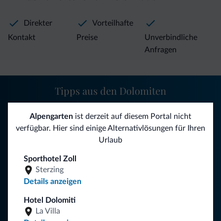
Direkter
Vorteilhafte
Kontakt
Preise
Unverbindliche
Anfragen
Tipps aus den Dolomiten
Sie erhalten Informationen, exklusive Angebote und
Alpengarten
ist derzeit auf diesem Portal nicht
Neuigkeiten für Ihren Urlaub in den Dolomiten.
verfügbar. Hier sind einige Alternativlösungen für Ihren
Urlaub
Sporthotel Zoll
NEWSLETTER ABONNIEREN
Sterzing
Details anzeigen
Folgen Sie Dolomiti.it auf
Hotel Dolomiti
La Villa