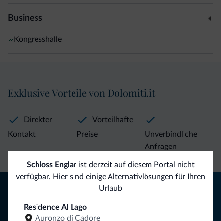
Business
Kongresshalle
Exklusive Vorteile von Dolomiti.it
Direkter
Vorteilhafte
Kontakt
Preise
Unverbindliche
Anfragen
Schloss Englar
ist derzeit auf diesem Portal nicht
verfügbar. Hier sind einige Alternativlösungen für Ihren
Tipps aus den Dolomiten
Urlaub
Residence Al Lago
Sie erhalten Informationen, exklusive Angebote und
Auronzo di Cadore
Neuigkeiten für Ihren Urlaub in den Dolomiten.