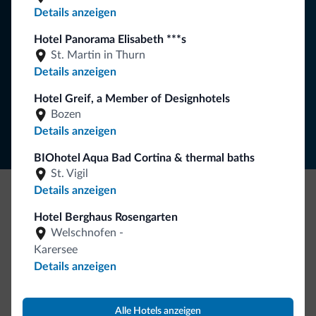
Details anzeigen
Hotel Panorama Elisabeth ***s
St. Martin in Thurn
NEWSLETTER ABONNIEREN
Details anzeigen
Hotel Greif, a Member of Designhotels
Folgen Sie Dolomiti.it auf
Bozen
Details anzeigen
BIOhotel Aqua Bad Cortina & thermal baths
St. Vigil
Details anzeigen
Seien Sie originell, entdecken Sie die neue
Hotel Berghaus Rosengarten
Kollektion
Welschnofen -
Karersee
So viele von Ihnen haben uns gefragt. Die neue Kollektion
Details anzeigen
von Dolomiti.it ist da!
Alle Hotels anzeigen