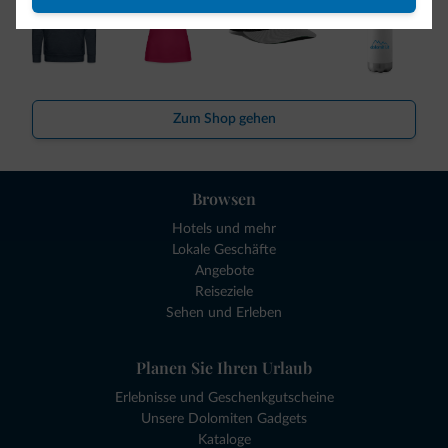
Zum Shop gehen
Browsen
Hotels und mehr
Lokale Geschäfte
Angebote
Reiseziele
Sehen und Erleben
Planen Sie Ihren Urlaub
Erlebnisse und Geschenkgutscheine
Unsere Dolomiten Gadgets
Kataloge