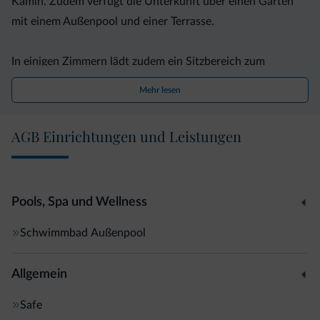
Kamin. Zudem verfügt die Unterkunft über einen Garten
mit einem Außenpool und einer Terrasse.
In einigen Zimmern lädt zudem ein Sitzbereich zum
Entspannen ein. Alle Zimmer bieten ein eigenes Bad. Im
Mehr lesen
Schloss Englar nutzen Sie kostenfreies WLAN.
AGB Einrichtungen und Leistungen
Vom Schloss Englar aus erreichen Sie Bozen nach 10 km
und Brixen nach 55 km.
Die Privatparkplätze an der Unterkunft nutzen Sie
kostenfrei.
Pools, Spa und Wellness
Schwimmbad
Außenpool
Allgemein
Safe