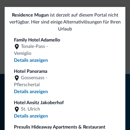
Residence Mugun
ist derzeit auf diesem Portal nicht
verfügbar. Hier sind einige Alternativlösungen für Ihren
Exklusive Vorteile von Dolomiti.it
Urlaub
Family Hotel Adamello
Direkter
Vorteilhafte
Tonale-Pass -
Kontakt
Preise
Unverbindliche
Vemiglio
Anfragen
Details anzeigen
Hotel Panorama
Gossensass -
Tipps aus den Dolomiten
Pflerschertal
Details anzeigen
Sie erhalten Informationen, exklusive Angebote und
Neuigkeiten für Ihren Urlaub in den Dolomiten.
Hotel Ansitz Jakoberhof
St. Ulrich
Details anzeigen
NEWSLETTER ABONNIEREN
Presulis Hideaway Apartments & Restaurant