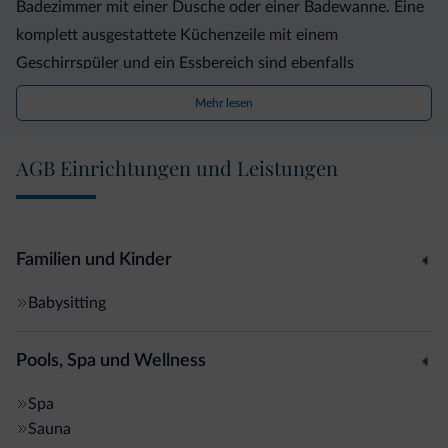
Badezimmer mit einer Dusche oder einer Badewanne. Eine
komplett ausgestattete Küchenzeile mit einem
Geschirrspüler und ein Essbereich sind ebenfalls
vorhanden.
Mehr lesen
Im kostenlosen Wellnesscenter können Sie sich in der
AGB Einrichtungen und Leistungen
finnischen Sauna, im Dampfbad und im Ruhebereich
entspannen. Kneipp- und Fußmassagen sind ebenfalls
enthalten.
Familien und Kinder
Skifahrer profitieren von einem öffentlichen Skibus, der
Babysitting
direkt vor der Unterkunft hält. Besuchen Sie die Skipisten
Sellaronda/Alta Badia, die über einen 500 m entfernten
Pools, Spa und Wellness
Skilift zu erreichen sind.
Spa
Bruneck liegt 35 Fahrminuten entfernt.
Sauna