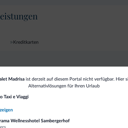
eistungen
Kreditkarten
omiti.it
alet Madrisa
ist derzeit auf diesem Portal nicht verfügbar. Hier s
Alternativlösungen für Ihren Urlaub
Vorteilhafte Preise
o Taxi e Viaggi
a
nzeigen
rama Wellnesshotel Sambergerhof
ers