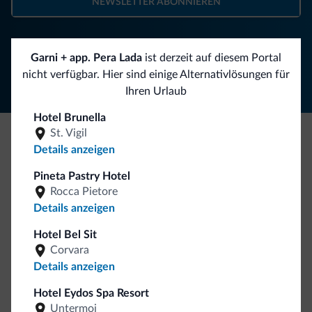
NEWSLETTER ABONNIEREN
Folgen Sie Dolomiti.it auf
Garni + app. Pera Lada
ist derzeit auf diesem Portal
nicht verfügbar. Hier sind einige Alternativlösungen für
Ihren Urlaub
Hotel Brunella
St. Vigil
Details anzeigen
Seien Sie originell, entdecken Sie die neue
Kollektion
Pineta Pastry Hotel
Rocca Pietore
So viele von Ihnen haben uns gefragt. Die neue Kollektion
Details anzeigen
von Dolomiti.it ist da!
Hotel Bel Sit
Corvara
Details anzeigen
Hotel Eydos Spa Resort
Untermoj