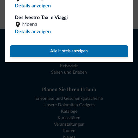
Details anzeigen
Zum Shop gehen
Desilvestro Taxi e Viaggi
Moena
Details anzeigen
Browsen
Hotels und mehr
Alle Hotels anzeigen
Lokale Geschäfte
Angebote
Reiseziele
Sehen und Erleben
Planen Sie Ihren Urlaub
Erlebnisse und Geschenkgutscheine
Unsere Dolomiten Gadgets
Kataloge
Kuriositäten
Veranstaltungen
Touren
Neues