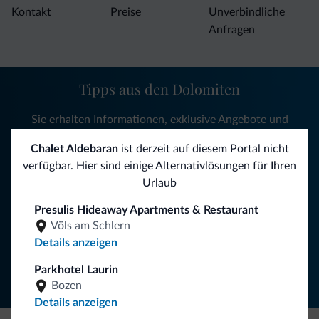
Kontakt
Preise
Unverbindliche
Anfragen
Tipps aus den Dolomiten
Sie erhalten Informationen, exklusive Angebote und
Neuigkeiten für Ihren Urlaub in den Dolomiten.
Chalet Aldebaran
ist derzeit auf diesem Portal nicht
verfügbar. Hier sind einige Alternativlösungen für Ihren
Urlaub
NEWSLETTER ABONNIEREN
Presulis Hideaway Apartments & Restaurant
Völs am Schlern
Folgen Sie Dolomiti.it auf
Details anzeigen
Parkhotel Laurin
Bozen
Details anzeigen