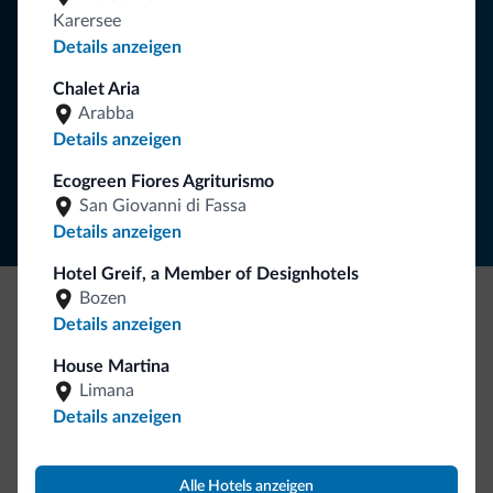
Neuigkeiten für Ihren Urlaub in den Dolomiten.
Karersee
Details anzeigen
Chalet Aria
NEWSLETTER ABONNIEREN
Arabba
Details anzeigen
Folgen Sie Dolomiti.it auf
Ecogreen Fiores Agriturismo
San Giovanni di Fassa
Details anzeigen
Hotel Greif, a Member of Designhotels
Bozen
Details anzeigen
Seien Sie originell, entdecken Sie die neue
Kollektion
House Martina
Limana
So viele von Ihnen haben uns gefragt. Die neue Kollektion
Details anzeigen
von Dolomiti.it ist da!
Alle Hotels anzeigen