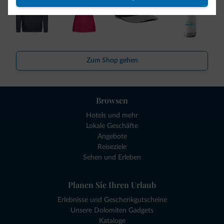
Zum Shop gehen
Browsen
Hotels und mehr
Lokale Geschäfte
Angebote
Reiseziele
Sehen und Erleben
Planen Sie Ihren Urlaub
Erlebnisse und Geschenkgutscheine
Unsere Dolomiten Gadgets
Kataloge