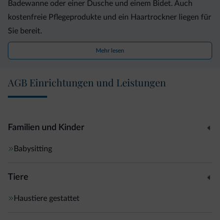
Badewanne oder einer Dusche und einem Bidet. Auch
kostenfreie Pflegeprodukte und ein Haartrockner liegen für
Sie bereit.
Mehr lesen
In der Unterkunft trägt auch eine Gemeinschaftslounge zu
einem angenehmen Aufenthalt bei.
AGB Einrichtungen und Leistungen
Dieses Bed & Breakfast bietet Ihnen kostenfreie
Leihfahrräder. Die Umgebung ist bestens für Fahrradtouren
sowie zum Skifahren geeignet. Bozen liegt 25 km vom B&B
Familien und Kinder
Pichler Casa entfernt und Trento erreichen Sie nach 34 km.
Babysitting
Tiere
Haustiere gestattet