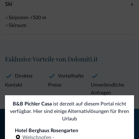
Ski
Skipisten
<500 m
Skiraum
Exklusive Vorteile von Dolomiti.it
Direkter
Vorteilhafte
Kontakt
Preise
Unverbindliche
Anfragen
B&B Pichler Casa
ist derzeit auf diesem Portal nicht
verfügbar. Hier sind einige Alternativlösungen für Ihren
Tipps aus den Dolomiten
Urlaub
Hotel Berghaus Rosengarten
Sie erhalten Informationen, exklusive Angebote und
Welschnofen -