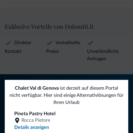
Exklusive Vorteile von Dolomiti.it
Direkter
Vorteilhafte
Kontakt
Preise
Unverbindliche
Anfragen
Tipps aus den Dolomiten
Chalet Val di Genova
ist derzeit auf diesem Portal
nicht verfügbar. Hier sind einige Alternativlösungen für
Sie erhalten Informationen, exklusive Angebote und
Ihren Urlaub
Neuigkeiten für Ihren Urlaub in den Dolomiten.
Pineta Pastry Hotel
Rocca Pietore
Details anzeigen
NEWSLETTER ABONNIEREN