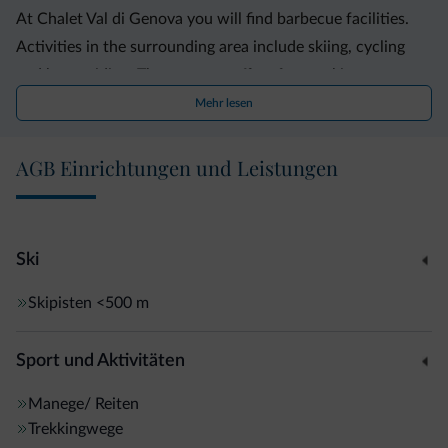
At Chalet Val di Genova you will find barbecue facilities.
Activities in the surrounding area include skiing, cycling
and horse riding. The property offers free parking.
Mehr lesen
AGB Einrichtungen und Leistungen
Verona Airport is located 86 km away.
Ski
Skipisten
<500 m
Sport und Aktivitäten
Manege/ Reiten
Trekkingwege