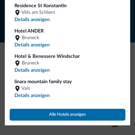
Residence St Konstantin
Völs am Schlern
Folgen Sie Dolomiti.it auf
Details anzeigen
Hotel ANDER
Bruneck
Details anzeigen
Hotel & Benessere Windschar
Seien Sie originell, entdecken Sie die neue
Bruneck
Kollektion
Details anzeigen
So viele von Ihnen haben uns gefragt. Die neue Kollektion
linara mountain family stay
von Dolomiti.it ist da!
Vals
Details anzeigen
Alle Hotels anzeigen